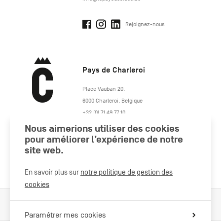
Rejoignez-nous
Pays de Charleroi
https://www.paysdecharleroi.be/
Place Vauban 20
,
6000
Charleroi
,
Belgique
+32 (0) 71 49 77 10
maison.tourisme@charleroi.be
Nous aimerions utiliser des cookies
pour améliorer l’expérience de notre
site web.
Rejoignez-nous
En savoir plus sur
notre politique de gestion des
cookies
Cookies Policy
Mentions légales
Politique vie privée
Paramétrer mes cookies