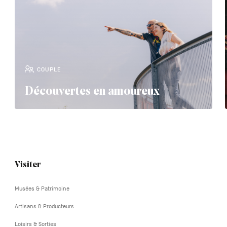
COUPLE
Découvertes en amoureux
Navigation
Visiter
tertiaire
Musées & Patrimoine
Artisans & Producteurs
Loisirs & Sorties