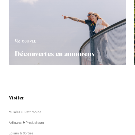
COUPLE
Découvertes en amoureux
Navigation
Visiter
tertiaire
Musées & Patrimoine
Artisans & Producteurs
Loisirs & Sorties