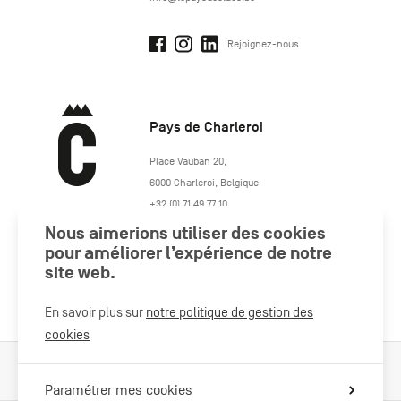
Rejoignez-nous
Pays de Charleroi
https://www.paysdecharleroi.be/
Place Vauban 20
,
6000
Charleroi
,
Belgique
+32 (0) 71 49 77 10
maison.tourisme@charleroi.be
Nous aimerions utiliser des cookies
pour améliorer l’expérience de notre
site web.
Rejoignez-nous
En savoir plus sur
notre politique de gestion des
cookies
Cookies Policy
Mentions légales
Politique vie privée
Paramétrer mes cookies