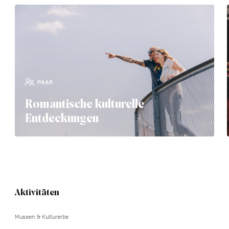
PAAR
Romantische kulturelle
Entdeckungen
Navigation
Aktivitäten
tertiaire
Museen & Kulturerbe