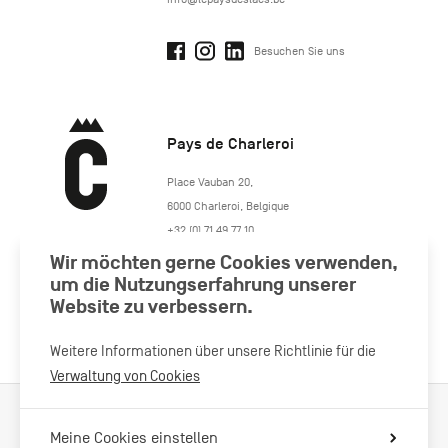
Besuchen Sie uns
Pays de Charleroi
https://www.paysdecharleroi.be/
Place Vauban 20
,
6000
Charleroi
,
Belgique
+32 (0) 71 49 77 10
maison.tourisme@charleroi.be
Wir möchten gerne Cookies verwenden,
um die Nutzungserfahrung unserer
Website zu verbessern.
Besuchen Sie uns
Weitere Informationen über unsere Richtlinie für die
Verwaltung von Cookies
Verarbeitung von Cookies
Impressum
Datenschutzrichtlinie
Meine Cookies einstellen