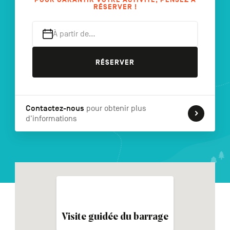
RÉSERVER !
À partir de…
NL
DE
EN
RÉSERVER
Navigation
secondaire
Contactez-nous
pour obtenir plus
d'informations
Visite guidée du barrage