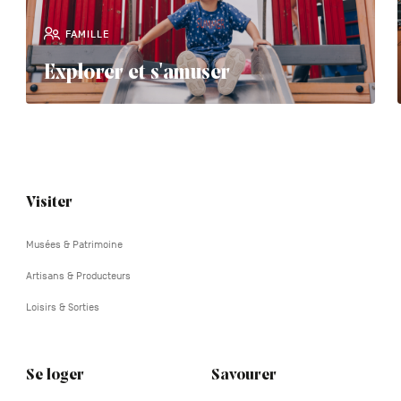
FAMILLE
Explorer et s'amuser
Navigation
Visiter
tertiaire
Musées & Patrimoine
Artisans & Producteurs
Loisirs & Sorties
Se loger
Savourer