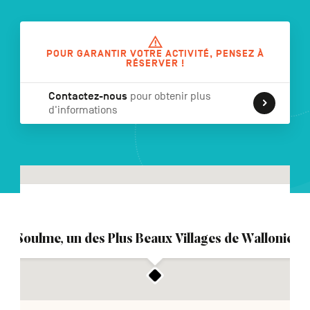
POUR GARANTIR VOTRE ACTIVITÉ, PENSEZ À
NL
DE
EN
RÉSERVER !
Contactez-nous
pour obtenir plus
d'informations
Navigation
secondaire
Soulme, un des Plus Beaux Villages de Wallonie