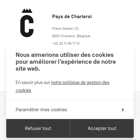
Pays de Charleroi
https://www.paysdecharleroi.be/
Place Vauban 20
,
6000
Charleroi
,
Belgique
+32 (0) 71 49 77 10
maison.tourisme@charleroi.be
Nous aimerions utiliser des cookies
pour améliorer l’expérience de notre
Rejoignez-nous
site web.
En savoir plus sur
notre politique de gestion des
cookies
Cookies Policy
Mentions légales
Politique vie privée
Paramétrer mes cookies
Refuser tout
Accepter tout
Avec le soutien de