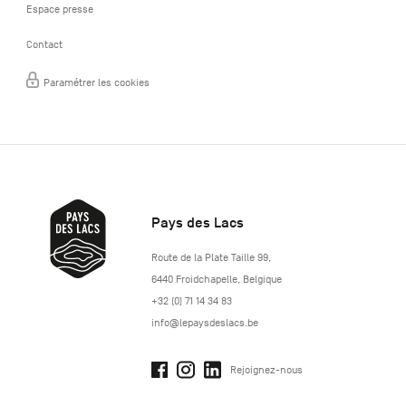
Espace presse
Contact
Paramétrer les cookies
Pays des Lacs
http://www.lepaysdeslacs.be/
Route de la Plate Taille 99
,
6440
Froidchapelle
,
Belgique
+32 (0) 71 14 34 83
info@lepaysdeslacs.be
Rejoignez-nous