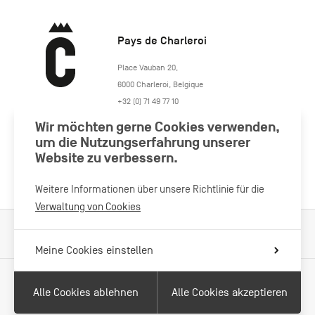
Pays de Charleroi
https://www.paysdecharleroi.be/
Place Vauban 20
,
6000
Charleroi
,
Belgique
+32 (0) 71 49 77 10
maison.tourisme@charleroi.be
Wir möchten gerne Cookies verwenden,
um die Nutzungserfahrung unserer
Besuchen Sie uns
Website zu verbessern.
Weitere Informationen über unsere Richtlinie für die
Verwaltung von Cookies
Verarbeitung von Cookies
Impressum
Datenschutzrichtlinie
Meine Cookies einstellen
Alle Cookies ablehnen
Alle Cookies akzeptieren
Mit Unterstützung von