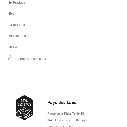
En Pratique
Blog
Partenaires
Espace presse
Contact
Paramétrer les cookies
Pays des Lacs
http://www.lepaysdeslacs.be/
Route de la Plate Taille 99
,
6440
Froidchapelle
,
Belgique