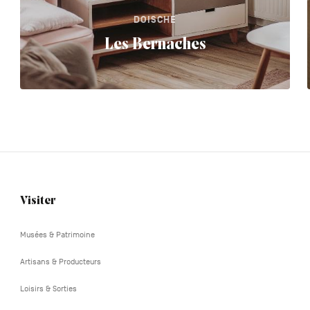
DOISCHE
Les Bernaches
Visiter
Navigation
tertiaire
Musées & Patrimoine
Artisans & Producteurs
Loisirs & Sorties