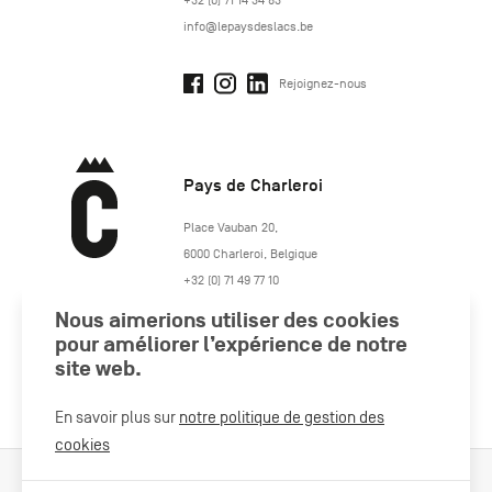
+32 (0) 71 14 34 83
info@lepaysdeslacs.be
Rejoignez-nous
Pays de Charleroi
https://www.paysdecharleroi.be/
Place Vauban 20
,
6000
Charleroi
,
Belgique
+32 (0) 71 49 77 10
maison.tourisme@charleroi.be
Nous aimerions utiliser des cookies
pour améliorer l’expérience de notre
site web.
Rejoignez-nous
En savoir plus sur
notre politique de gestion des
cookies
Cookies Policy
Mentions légales
Politique vie privée