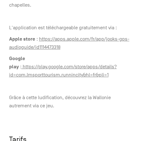
chapelles.
L'application est téléchargeable gratuitement via :
Apple store
:
https://apps.apple.com/fr/app/jooks-gps-
audioguide/id1114473318
Google
play
:
https://play.google.com/store/apps/details?
id=com.lmsporttourism.runnincity&hl=fr&pli=1
Grâce à cette ludification, découvrez la Wallonie
autrement via ce jeu.
Tarifs