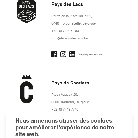
Pays des Lacs
http://www.lepaysdeslacs.be/
Route de la Plate Taille 99
,
6440
Froidchapelle
,
Belgique
+32 (0) 71 14 34 83
info@lepaysdeslacs.be
Rejoignez-nous
Pays de Charleroi
https://www.paysdecharleroi.be/
Place Vauban 20
,
6000
Charleroi
,
Belgique
+32 (0) 71 49 77 10
maison.tourisme@charleroi.be
Nous aimerions utiliser des cookies
pour améliorer l’expérience de notre
Rejoignez-nous
site web.