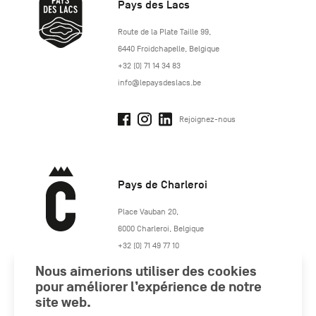
Pays des Lacs
http://www.lepaysdeslacs.be/
Route de la Plate Taille 99
,
6440
Froidchapelle
,
Belgique
+32 (0) 71 14 34 83
info@lepaysdeslacs.be
Rejoignez-nous
Pays de Charleroi
https://www.paysdecharleroi.be/
Place Vauban 20
,
6000
Charleroi
,
Belgique
+32 (0) 71 49 77 10
maison.tourisme@charleroi.be
Nous aimerions utiliser des cookies
pour améliorer l’expérience de notre
site web.
Rejoignez-nous