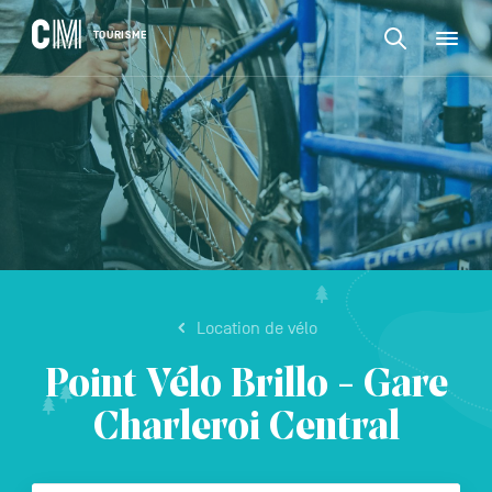
CONTENU
CM
TOURISME
M
Rechercher
Tourisme
une
activité,
Rechercher
un
Navigation
une
logement…
principale
activité,
VALIDER
un
logement…
Location de vélo
Point Vélo Brillo - Gare
Charleroi Central