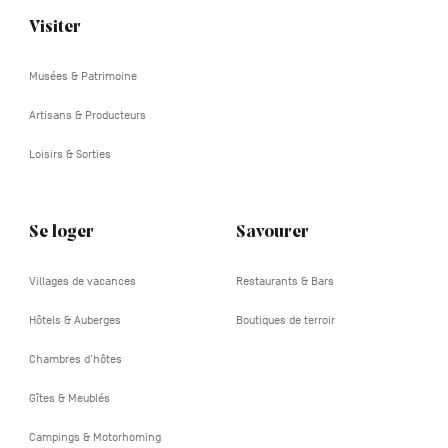
Visiter
Navigation
tertiaire
Musées & Patrimoine
Artisans & Producteurs
Loisirs & Sorties
Se loger
Savourer
Villages de vacances
Restaurants & Bars
Hôtels & Auberges
Boutiques de terroir
Chambres d'hôtes
Gîtes & Meublés
Campings & Motorhoming