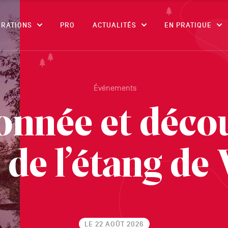
CONTENU
IRATIONS
PRO
ACTUALITÉS
EN PRATIQUE
Événements
nnée et déco
de l’étang de 
LE 22 AOÛT 2026