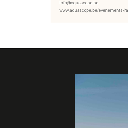
info@aquascope.be
Galerie