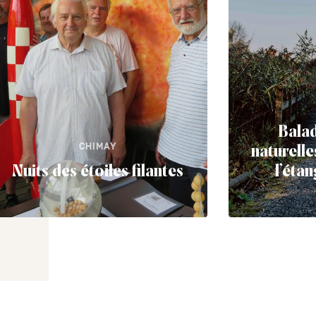
Balad
CHIMAY
naturell
Nuits des étoiles filantes
l’étan