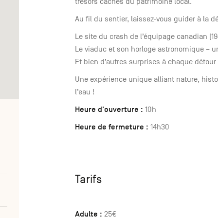
trésors cachés du patrimoine local.
Au fil du sentier, laissez-vous guider à la 
Le site du crash de l’équipage canadian (
Le viaduc et son horloge astronomique – u
Et bien d’autres surprises à chaque détour
Une expérience unique alliant nature, histoi
l’eau !
Heure d'ouverture :
10h
Heure de fermeture :
14h30
Tarifs
Adulte :
25€