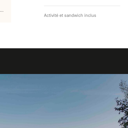
www.aquascope.be/evenements/randonnee-virelles
Activité et sandwich inclus