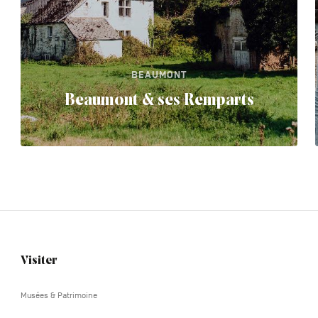
BEAUMONT
Beaumont & ses Remparts
Visiter
Navigation
tertiaire
Musées & Patrimoine