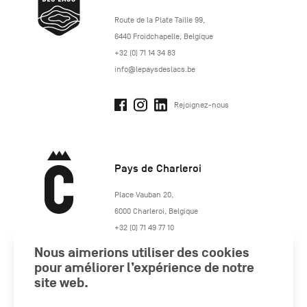
http://www.lepaysdeslacs.be/
Route de la Plate Taille 99
,
6440
Froidchapelle
,
Belgique
+32 (0) 71 14 34 83
info@lepaysdeslacs.be
Rejoignez-nous
Pays de Charleroi
https://www.paysdecharleroi.be/
Place Vauban 20
,
6000
Charleroi
,
Belgique
+32 (0) 71 49 77 10
maison.tourisme@charleroi.be
Nous aimerions utiliser des cookies
pour améliorer l’expérience de notre
Rejoignez-nous
site web.