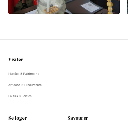
Visiter
Navigation
tertiaire
Musées & Patrimoine
Artisans & Producteurs
Loisirs & Sorties
Se loger
Savourer