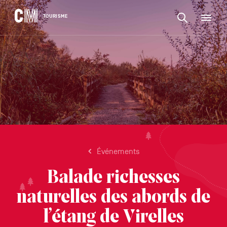
CONTENU
CM
TOURISME
M
Rechercher
Tourisme
une
activité,
Rechercher
un
Navigation
une
logement…
principale
activité,
VALIDER
un
logement…
Événements
Balade richesses
naturelles des abords de
l’étang de Virelles