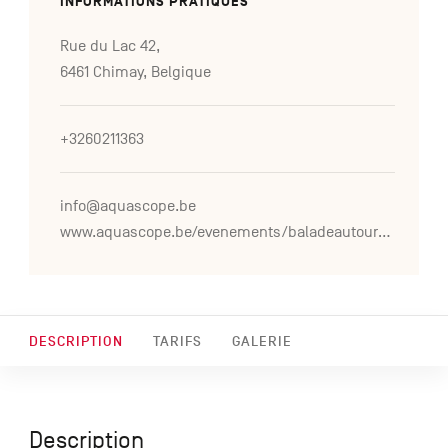
INFORMATIONS PRATIQUES
Rue du Lac 42,
6461 Chimay, Belgique
+3260211363
info@aquascope.be
www.aquascope.be/evenements/baladeautourdeletang
DESCRIPTION
TARIFS
GALERIE
Description