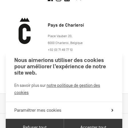
Pays de Charleroi
https://www.paysdecharleroi.be/
Place Vauban 20
,
6000
Charleroi
,
Belgique
+32 (0) 71 49 77 10
maison.tourisme@charleroi.be
Nous aimerions utiliser des cookies
pour améliorer l’expérience de notre
site web.
Rejoignez-nous
En savoir plus sur
notre politique de gestion des
cookies
Cookies Policy
Mentions légales
Politique vie privée
Paramétrer mes cookies
Refuser tout
Accepter tout
Avec le soutien de