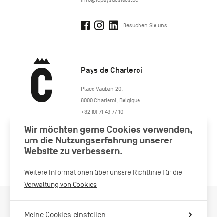
Besuchen Sie uns
Pays de Charleroi
https://www.paysdecharleroi.be/
Place Vauban 20
,
6000
Charleroi
,
Belgique
+32 (0) 71 49 77 10
maison.tourisme@charleroi.be
Wir möchten gerne Cookies verwenden,
um die Nutzungserfahrung unserer
Besuchen Sie uns
Website zu verbessern.
Weitere Informationen über unsere Richtlinie für die
Verwaltung von Cookies
Verarbeitung von Cookies
Impressum
Datenschutzrichtlinie
Meine Cookies einstellen