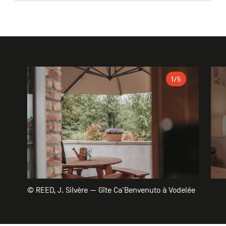
Galerie
1
/5
© REED, J. Silvère — Gîte Ca'Benvenuto à Vodelée