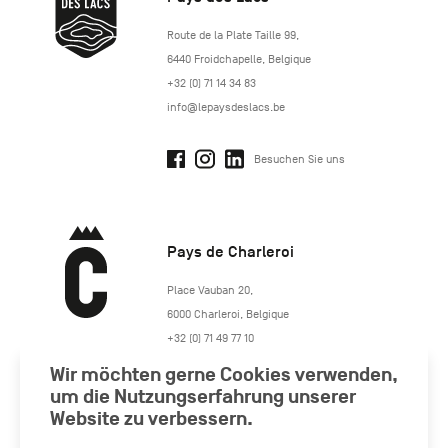
http://www.lepaysdeslacs.be/
Route de la Plate Taille 99
,
6440
Froidchapelle
,
Belgique
+32 (0) 71 14 34 83
info@lepaysdeslacs.be
Besuchen Sie uns
Pays de Charleroi
https://www.paysdecharleroi.be/
Place Vauban 20
,
6000
Charleroi
,
Belgique
+32 (0) 71 49 77 10
maison.tourisme@charleroi.be
Wir möchten gerne Cookies verwenden,
um die Nutzungserfahrung unserer
Website zu verbessern.
Besuchen Sie uns