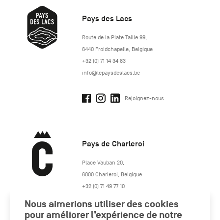
Pays des Lacs
http://www.lepaysdeslacs.be/
Route de la Plate Taille 99
,
6440
Froidchapelle
,
Belgique
+32 (0) 71 14 34 83
info@lepaysdeslacs.be
Rejoignez-nous
Pays de Charleroi
https://www.paysdecharleroi.be/
Place Vauban 20
,
6000
Charleroi
,
Belgique
+32 (0) 71 49 77 10
maison.tourisme@charleroi.be
Nous aimerions utiliser des cookies
pour améliorer l’expérience de notre