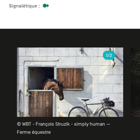
Signalétique :
Galerie
1
/2
© WBT - François Struzik - simply human —
Ferme équestre