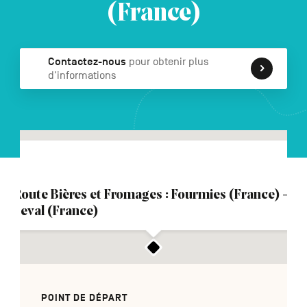
(France)
NL
DE
EN
Contactez-nous
pour obtenir plus
d'informations
Navigation
secondaire
Route Bières et Fromages : Fourmies (France) -
Leval (France)
POINT DE DÉPART