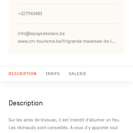
+3271143483
info@lepaysdeslacs.be
www.cm-tourisme.be/fr/grande-traversee-de-la-foret-du-pays-de-chimay
DESCRIPTION
TARIFS
GALERIE
Description
Sur les aires de bivouac, il est interdit d’allumer un feu.
Les réchauds sont conseillés. A vous d'y apporter tout