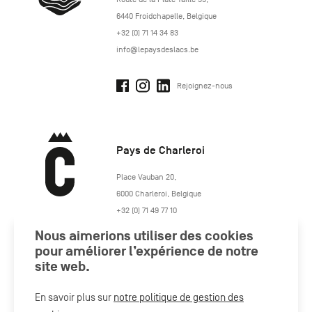
6440
Froidchapelle
,
Belgique
+32 (0) 71 14 34 83
info@lepaysdeslacs.be
Rejoignez-nous
Pays de Charleroi
https://www.paysdecharleroi.be/
Place Vauban 20
,
6000
Charleroi
,
Belgique
+32 (0) 71 49 77 10
maison.tourisme@charleroi.be
Nous aimerions utiliser des cookies
pour améliorer l’expérience de notre
site web.
Rejoignez-nous
En savoir plus sur
notre politique de gestion des