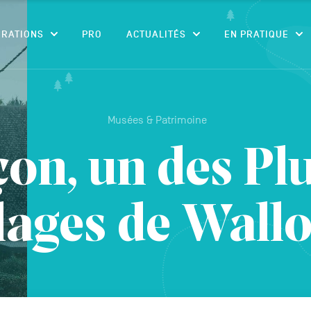
CONTENU
IRATIONS
PRO
ACTUALITÉS
EN PRATIQUE
Musées & Patrimoine
on, un des Pl
lages de Wall