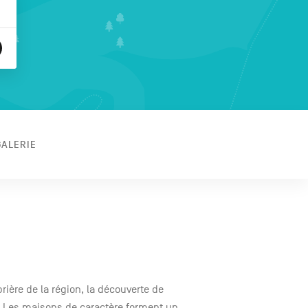
GALERIE
brière de la région, la découverte de
! Les maisons de caractère forment un