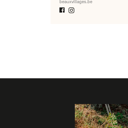
beauxvillages.be
Galerie