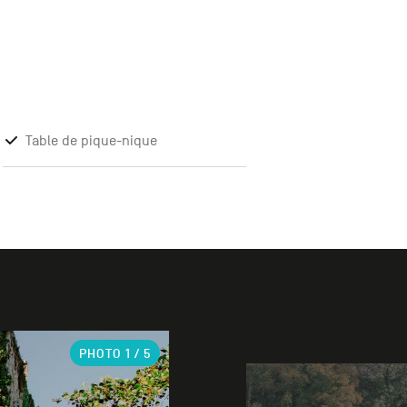
Table de pique-nique
PHOTO
1
/ 5