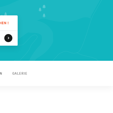
HEN !
N
GALERIE