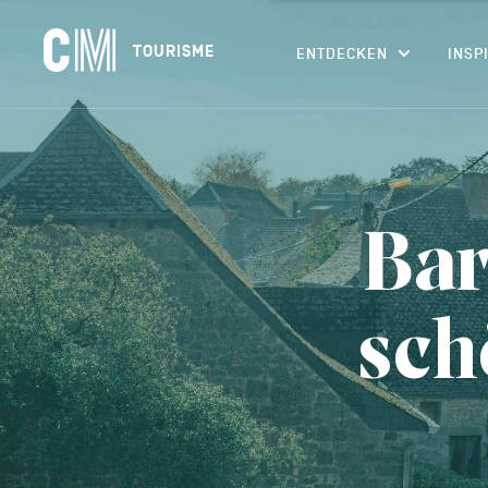
Navigation
CM
TOURISME
ENTDECKEN
INSP
principale
Tourisme
Suchen
DE
nach
einer
Aktivität,
einer
Unterkunft…
Bar
sch