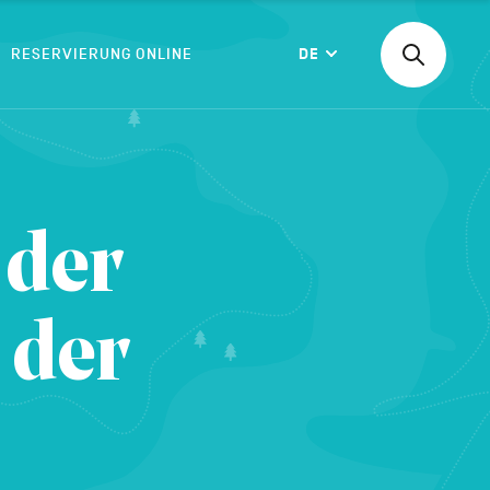
RESERVIERUNG ONLINE
DE
Suchen
Langue
nach
einer
Aktivität,
einer
BESTÄTIGEN
Unterkunf
 der
 der