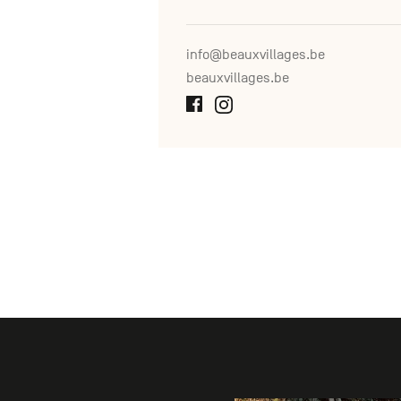
info@beauxvillages.be
beauxvillages.be
Galerie