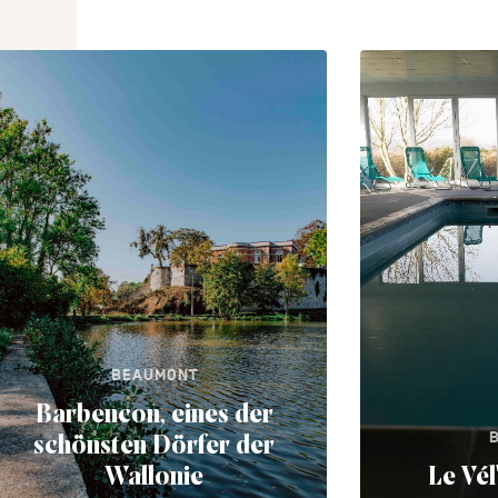
BEAUMONT
Barbencon, eines der
schönsten Dörfer der
Wallonie
Le Vél