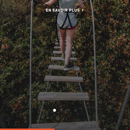
EN SAVOIR PLUS
NL
DE
EN
Navigation
secondaire