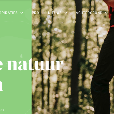
CONTENU
SPIRATIES
PRO
NIEUWS
ACHTERGROND
e natuur
n
 en