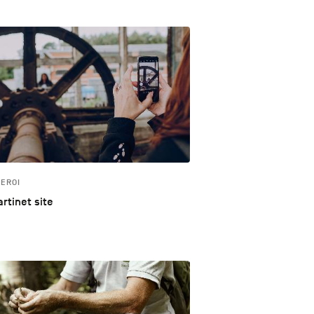
EROI
rtinet site