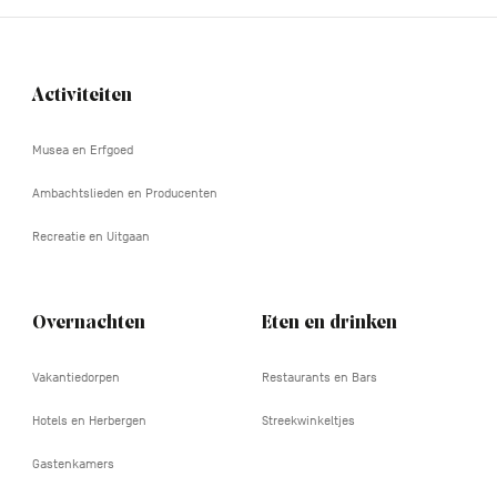
Activiteiten
Navigation
tertiaire
Musea en Erfgoed
Ambachtslieden en Producenten
Recreatie en Uitgaan
Overnachten
Eten en drinken
Vakantiedorpen
Restaurants en Bars
Hotels en Herbergen
Streekwinkeltjes
Gastenkamers