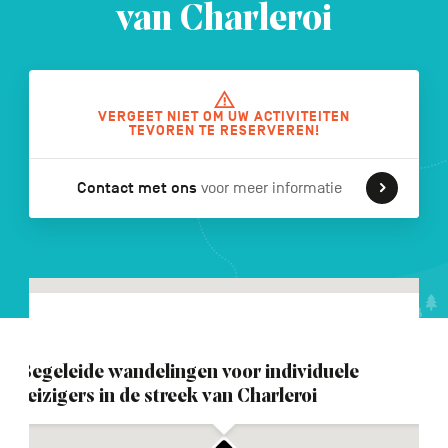
van Charleroi
FR
DE
EN
VERGEET NIET OM UW ACTIVITEITEN
TEVOREN TE RESERVEREN!
Navigation
Contact met ons
voor meer informatie
secondaire
Begeleide wandelingen voor individuele
reizigers in de streek van Charleroi