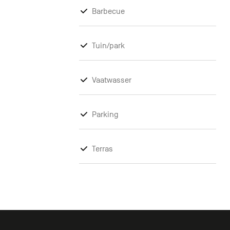
Barbecue
Tuin/park
Vaatwasser
Parking
Terras