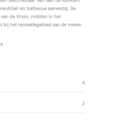
assen beschikbaar: een aan de voorkant
nmeubilair en barbecue aanwezig. De
i van de Viroin, midden in het
t bij het recreatiegebied van de meren
ie
4
2