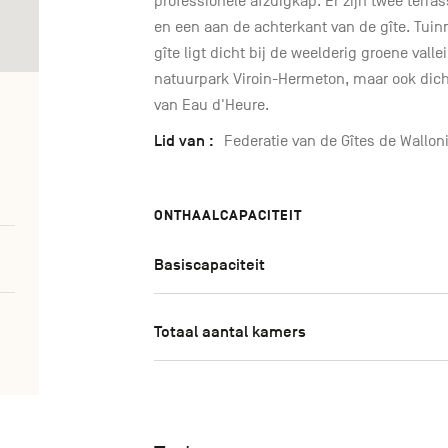
professionele afzuigkap. Er zijn twee terr
en een aan de achterkant van de gîte. Tui
gîte ligt dicht bij de weelderig groene valle
natuurpark Viroin-Hermeton, maar ook dich
van Eau d'Heure.
Lid van :
Federatie van de Gîtes de Wallon
ONTHAALCAPACITEIT
Basiscapaciteit
Totaal aantal kamers