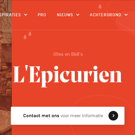
CONTENU
SPIRATIES
PRO
NIEUWS
ACHTERGROND
Gîtes en B&B's
L'Epicurien
Contact met ons
voor meer informatie