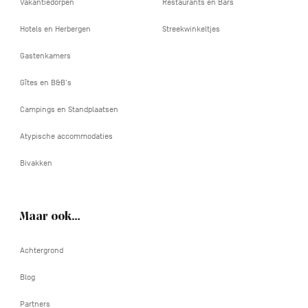
Vakantiedorpen
Restaurants en Bars
Hotels en Herbergen
Streekwinkeltjes
Gastenkamers
Gîtes en B&B's
Campings en Standplaatsen
Atypische accommodaties
Bivakken
Maar ook…
Achtergrond
Blog
Partners