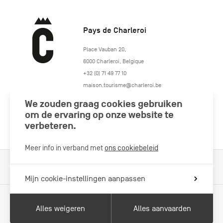
Pays de Charleroi
https://www.paysdecharleroi.be/
Place Vauban 20
,
6000
Charleroi
,
Belgique
+32 (0) 71 49 77 10
maison.tourisme@charleroi.be
We zouden graag cookies gebruiken
Volg ons
om de ervaring op onze website te
verbeteren.
Meer info in verband met
ons cookiebeleid
Cookiebeleid
Wettelijke vermeldingen
Privacybeleid
Mijn cookie-instellingen aanpassen
Alles weigeren
Alles aanvaarden
Met de steun van