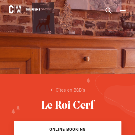
CONTENU
CM
TOURISME
M
Zoeken
Tourisme
naar
NL
een
Zoeken
activiteit,
Navigation
naar
een
principale
accommodat
een
...
BEVESTIGEN
activiteit,
een
accommodatie,
...
Gîtes en B&B's
Le Roi Cerf
ONLINE BOOKING