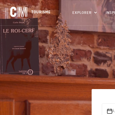
Navigation
CM
TOURISME
EXPLORER
INSP
principale
Tourisme
Rechercher
une
activité,
un
logement…
À