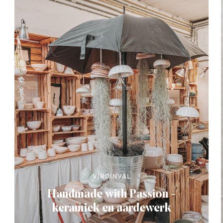
VIROINVAL
Handmade with Passion -
keramiek en aardewerk