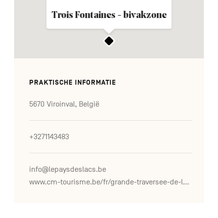
Trois Fontaines - bivakzone
PRAKTISCHE INFORMATIE
5670 Viroinval, België
+3271143483
info@lepaysdeslacs.be
www.cm-tourisme.be/fr/grande-traversee-de-la-foret-du-pays-de-chimay