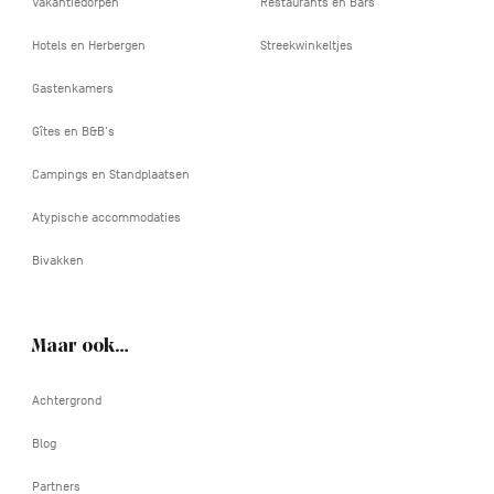
Vakantiedorpen
Restaurants en Bars
Hotels en Herbergen
Streekwinkeltjes
Gastenkamers
Gîtes en B&B's
Campings en Standplaatsen
Atypische accommodaties
Bivakken
Maar ook…
Achtergrond
Blog
Partners