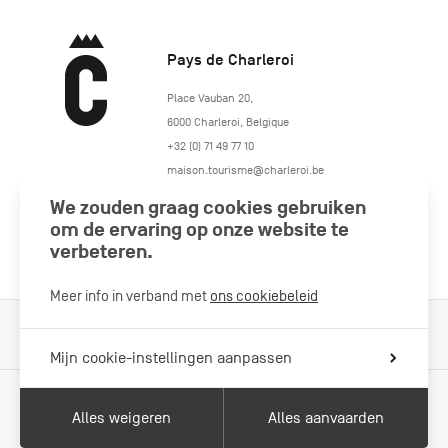
Pays de Charleroi
https://www.paysdecharleroi.be/
Place Vauban 20
,
6000
Charleroi
,
Belgique
+32 (0) 71 49 77 10
maison.tourisme@charleroi.be
We zouden graag cookies gebruiken
Volg ons
om de ervaring op onze website te
verbeteren.
Meer info in verband met
ons cookiebeleid
Cookiebeleid
Wettelijke vermeldingen
Privacybeleid
Mijn cookie-instellingen aanpassen
Alles weigeren
Alles aanvaarden
Met de steun van