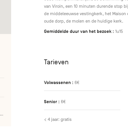
van Viroin, een 10 minuten durende stop bij
de middeleeuwse vestingkerk, het Maison de
oude dorp, de molen en de huidige kerk.
Gemiddelde duur van het bezoek :
1u15
Tarieven
Volwassenen :
6€
Senior :
6€
e.viroinval.be/explorez/attractions-animations/petit-train-routier-touristique-asbl-lesperance
< 4 jaar: gratis