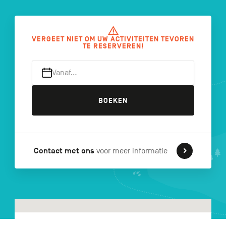
VERGEET NIET OM UW ACTIVITEITEN TEVOREN
FR
DE
EN
TE RESERVEREN!
Vanaf…
Navigation
BOEKEN
secondaire
Contact met ons
voor meer informatie