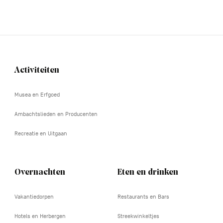
Activiteiten
Navigation
tertiaire
Musea en Erfgoed
Ambachtslieden en Producenten
Recreatie en Uitgaan
Overnachten
Eten en drinken
Vakantiedorpen
Restaurants en Bars
Hotels en Herbergen
Streekwinkeltjes