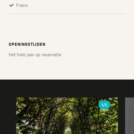
Frans
OPENINGSTIJDEN
Het hele jaar op reservatie
Galerie
1
/5