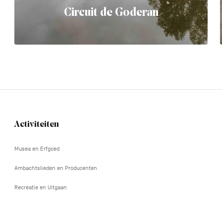
Circuit de Goderan
Activiteiten
Navigation
tertiaire
Musea en Erfgoed
Ambachtslieden en Producenten
Recreatie en Uitgaan