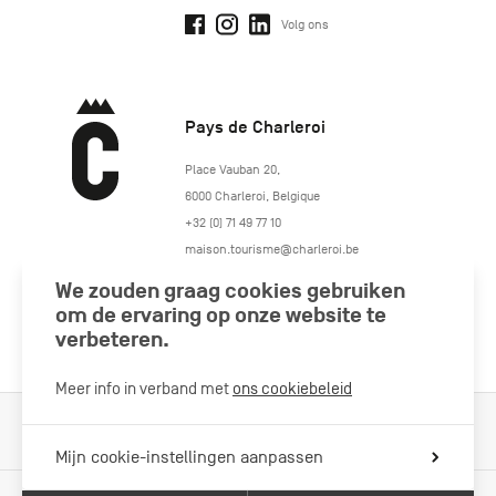
Volg ons
Pays de Charleroi
https://www.paysdecharleroi.be/
Place Vauban 20
,
6000
Charleroi
,
Belgique
+32 (0) 71 49 77 10
maison.tourisme@charleroi.be
We zouden graag cookies gebruiken
Volg ons
om de ervaring op onze website te
verbeteren.
Meer info in verband met
ons cookiebeleid
Cookiebeleid
Wettelijke vermeldingen
Privacybeleid
Mijn cookie-instellingen aanpassen