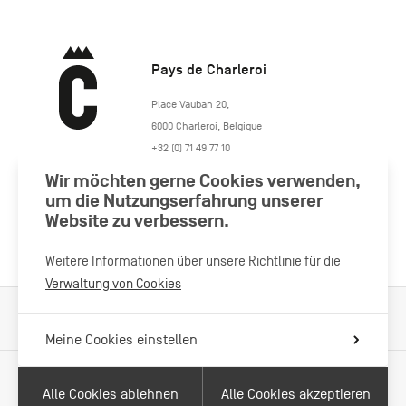
Pays de Charleroi
https://www.paysdecharleroi.be/
Place Vauban 20
,
6000
Charleroi
,
Belgique
+32 (0) 71 49 77 10
maison.tourisme@charleroi.be
Wir möchten gerne Cookies verwenden,
um die Nutzungserfahrung unserer
Besuchen Sie uns
Website zu verbessern.
Weitere Informationen über unsere Richtlinie für die
Verwaltung von Cookies
Verarbeitung von Cookies
Impressum
Datenschutzrichtlinie
Meine Cookies einstellen
Alle Cookies ablehnen
Alle Cookies akzeptieren
Mit Unterstützung von