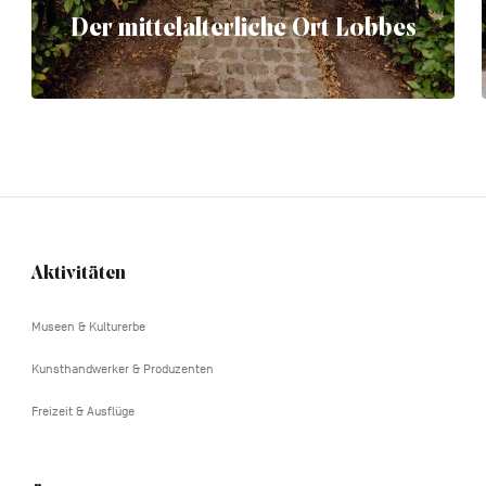
Der mittelalterliche Ort Lobbes
Aktivitäten
Navigation
tertiaire
Museen & Kulturerbe
Kunsthandwerker & Produzenten
Freizeit & Ausflüge