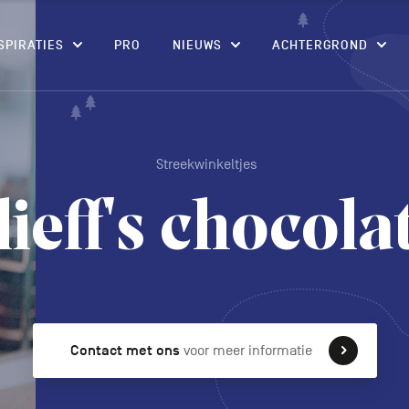
CONTENU
SPIRATIES
PRO
NIEUWS
ACHTERGROND
Streekwinkeltjes
ieff's chocola
Contact met ons
voor meer informatie