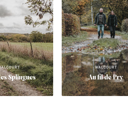
WALCOURT
WALCOURT
es Splingues
Au fil de Pry