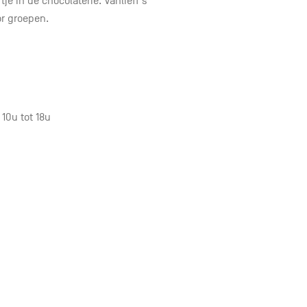
je in de chocolaterie. Vanlieff’s
r groepen.
 10u tot 18u