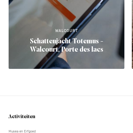
WALCOURT
Schattenjacht Totemus -
Walcourt, Porte des lacs
Activiteiten
Navigation
tertiaire
Musea en Erfgoed