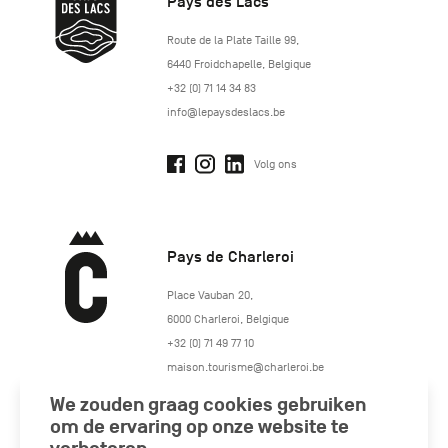
Pays des Lacs
http://www.lepaysdeslacs.be/
Route de la Plate Taille 99
,
6440
Froidchapelle
,
Belgique
+32 (0) 71 14 34 83
info@lepaysdeslacs.be
Volg ons
Pays de Charleroi
https://www.paysdecharleroi.be/
Place Vauban 20
,
6000
Charleroi
,
Belgique
+32 (0) 71 49 77 10
maison.tourisme@charleroi.be
We zouden graag cookies gebruiken
Volg ons
om de ervaring op onze website te