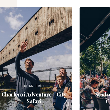
CHARLEROI
C
Charleroi Adventure - City
Stads
Safari
C