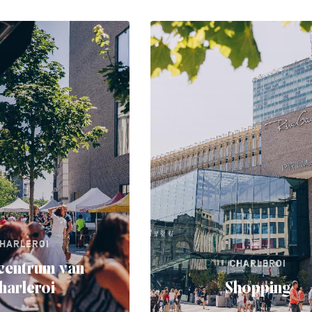
HARLEROI
CHARLEROI
centrum van
harleroi
Shopping