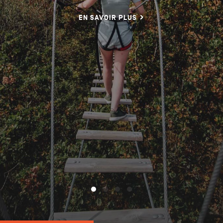
EN SAVOIR PLUS
NL
DE
EN
Navigation
secondaire