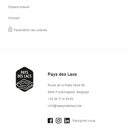
Espace presse
Contact
Paramétrer les cookies
Pays des Lacs
http://www.lepaysdeslacs.be/
Route de la Plate Taille 99
,
6440
Froidchapelle
,
Belgique
+32 (0) 71 14 34 83
info@lepaysdeslacs.be
Rejoignez-nous