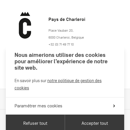
Pays de Charleroi
https://www.paysdecharleroi.be/
Place Vauban 20
,
6000
Charleroi
,
Belgique
+32 (0) 71 49 77 10
maison.tourisme@charleroi.be
Nous aimerions utiliser des cookies
pour améliorer l’expérience de notre
Rejoignez-nous
site web.
En savoir plus sur
notre politique de gestion des
cookies
Cookies Policy
Mentions légales
Politique vie privée
Paramétrer mes cookies
Refuser tout
Accepter tout
Avec le soutien de