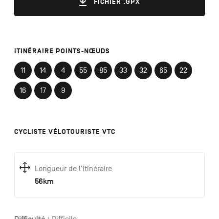
FICHIER .GPX
ITINÉRAIRE POINTS-NŒUDS
11
14
4
55
85
33
32
65
22
16
17
9
CYCLISTE VÉLOTOURISTE VTC
Longueur de l'itinéraire
56km
Difficulté :
Difficile