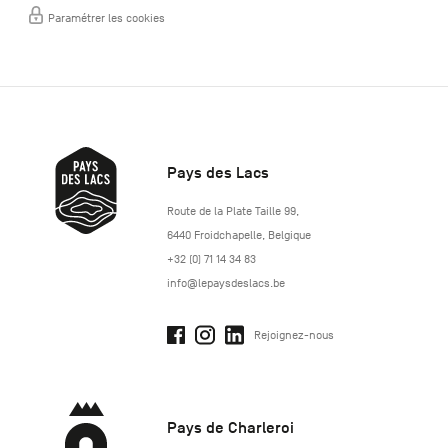
Paramétrer les cookies
Pays des Lacs
http://www.lepaysdeslacs.be/
Route de la Plate Taille 99
,
6440
Froidchapelle
,
Belgique
+32 (0) 71 14 34 83
info@lepaysdeslacs.be
Rejoignez-nous
Pays de Charleroi