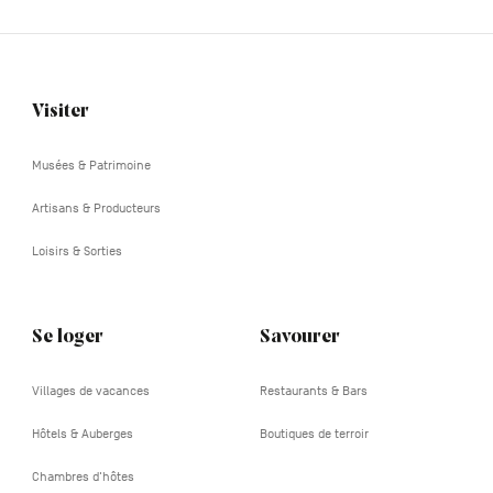
Visiter
Navigation
tertiaire
Musées & Patrimoine
Artisans & Producteurs
Loisirs & Sorties
Se loger
Savourer
Villages de vacances
Restaurants & Bars
Hôtels & Auberges
Boutiques de terroir
Chambres d'hôtes