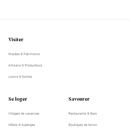
Visiter
Navigation
tertiaire
Musées & Patrimoine
Artisans & Producteurs
Loisirs & Sorties
Se loger
Savourer
Villages de vacances
Restaurants & Bars
Hôtels & Auberges
Boutiques de terroir