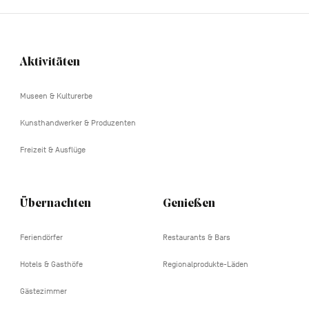
Aktivitäten
Navigation
tertiaire
Museen & Kulturerbe
Kunsthandwerker & Produzenten
Freizeit & Ausflüge
Übernachten
Genießen
Feriendörfer
Restaurants & Bars
Hotels & Gasthöfe
Regionalprodukte-Läden
Gästezimmer