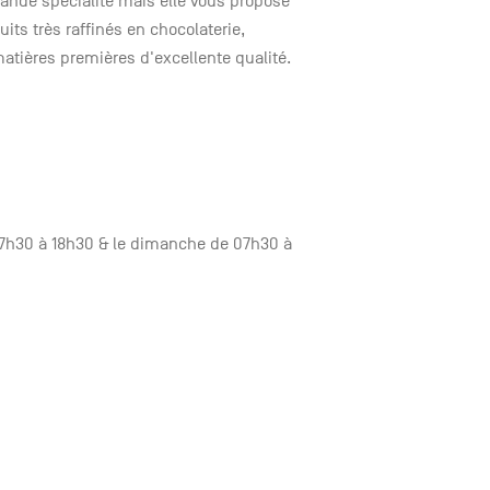
ande spécialité mais elle vous propose
s très raffinés en chocolaterie,
 matières premières d'excellente qualité.
07h30 à 18h30 & le dimanche de 07h30 à