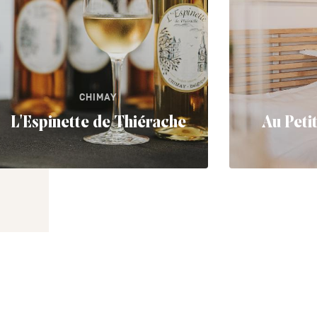
CHIMAY
L'Espinette de Thiérache
Au Peti