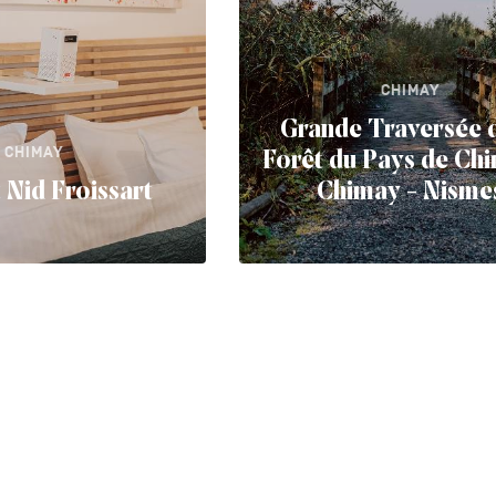
CHIMAY
Grande Traversée d
CHIMAY
Forêt du Pays de Ch
t Nid Froissart
Chimay - Nisme