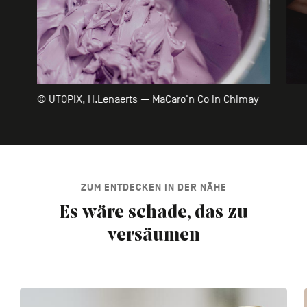
© UTOPIX, H.Lenaerts — MaCaro'n Co in Chimay
ZUM ENTDECKEN IN DER NÄHE
Es wäre schade, das zu
versäumen