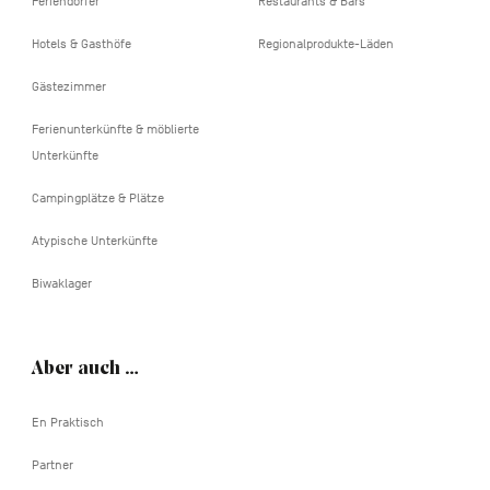
Feriendörfer
Restaurants & Bars
Hotels & Gasthöfe
Regionalprodukte-Läden
Gästezimmer
Ferienunterkünfte & möblierte
Unterkünfte
Campingplätze & Plätze
Atypische Unterkünfte
Biwaklager
Aber auch …
En Praktisch
Partner