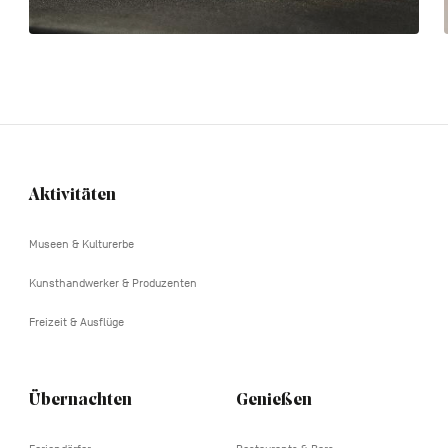
Aktivitäten
Navigation
tertiaire
Museen & Kulturerbe
Kunsthandwerker & Produzenten
Freizeit & Ausflüge
Übernachten
Genießen