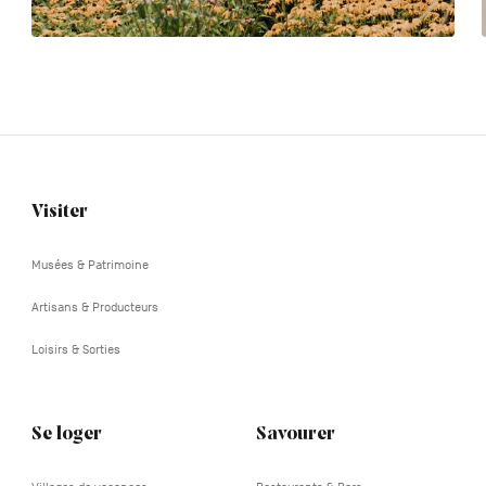
Visiter
Navigation
tertiaire
Musées & Patrimoine
Artisans & Producteurs
Loisirs & Sorties
Se loger
Savourer