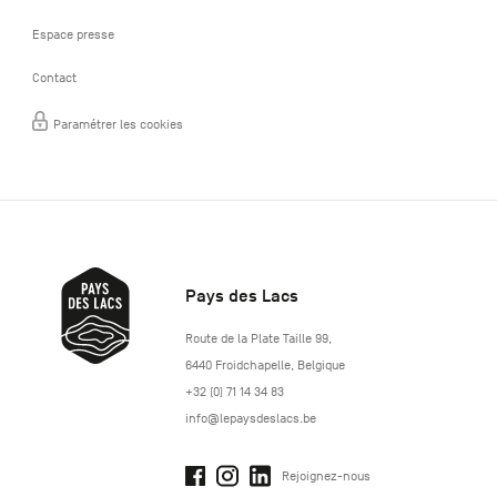
Espace presse
Contact
Paramétrer les cookies
Pays des Lacs
http://www.lepaysdeslacs.be/
Route de la Plate Taille 99
,
6440
Froidchapelle
,
Belgique
+32 (0) 71 14 34 83
info@lepaysdeslacs.be
Rejoignez-nous