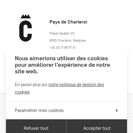
Pays de Charleroi
https://www.paysdecharleroi.be/
Place Vauban 20
,
6000
Charleroi
,
Belgique
+32 (0) 71 49 77 10
maison.tourisme@charleroi.be
Nous aimerions utiliser des cookies
pour améliorer l’expérience de notre
site web.
Rejoignez-nous
En savoir plus sur
notre politique de gestion des
cookies
Cookies Policy
Mentions légales
Politique vie privée
Paramétrer mes cookies
Refuser tout
Accepter tout
Avec le soutien de