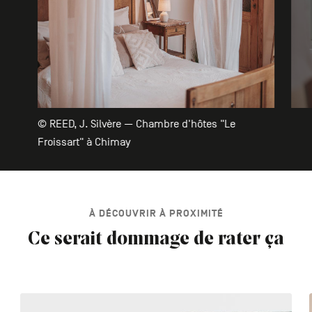
© REED, J. Silvère — Chambre d'hôtes "Le
Froissart" à Chimay
À DÉCOUVRIR À PROXIMITÉ
Ce serait dommage de rater ça