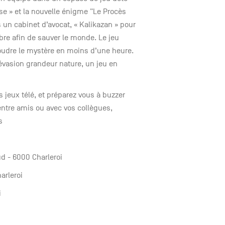
se » et la nouvelle énigme "Le Procès
n cabinet d’avocat, « Kalikazan » pour
re afin de sauver le monde. Le jeu
soudre le mystère en moins d’une heure.
évasion grandeur nature, un jeu en
 jeux télé, et préparez vous à buzzer
entre amis ou avec vos collègues,
s
ud - 6000 Charleroi
arleroi
i