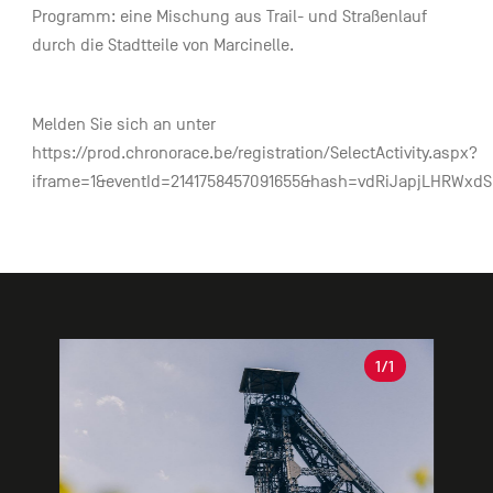
Programm: eine Mischung aus Trail- und Straßenlauf
durch die Stadtteile von Marcinelle.
Melden Sie sich an unter
https://prod.chronorace.be/registration/SelectActivity.aspx?
iframe=1&eventId=2141758457091655&hash=vdRiJapjLHRWxd
Galerie
1
/1