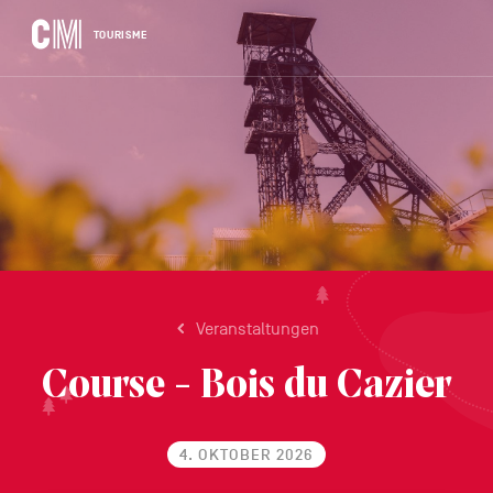
CONTENU
CM
TOURISME
Tourisme
DE
Suchen
Navigation
nach
principale
einer
BESTÄTIGEN
Aktivität,
einer
Unterkunft…
Veranstaltungen
Course - Bois du Cazier
4. OKTOBER 2026