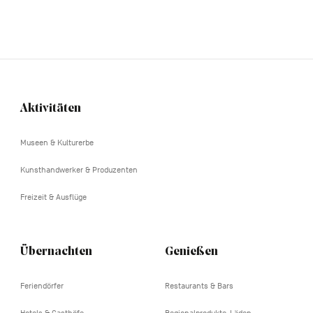
Aktivitäten
Navigation
tertiaire
Museen & Kulturerbe
Kunsthandwerker & Produzenten
Freizeit & Ausflüge
Übernachten
Genießen
Feriendörfer
Restaurants & Bars