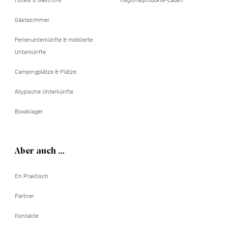
Hotels & Gasthöfe
Regionalprodukte-Läden
Gästezimmer
Ferienunterkünfte & möblierte
Unterkünfte
Campingplätze & Plätze
Atypische Unterkünfte
Biwaklager
Aber auch …
En Praktisch
Partner
Kontakte