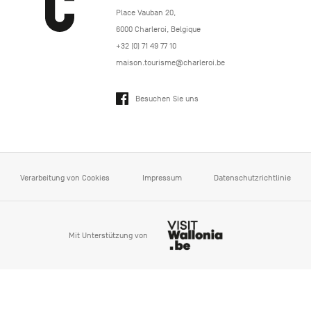
https://www.paysdecharleroi.be/
Place Vauban 20
,
6000
Charleroi
,
Belgique
+32 (0) 71 49 77 10
maison.tourisme@charleroi.be
Besuchen Sie uns
Verarbeitung von Cookies
Impressum
Datenschutzrichtlinie
Mit Unterstützung von