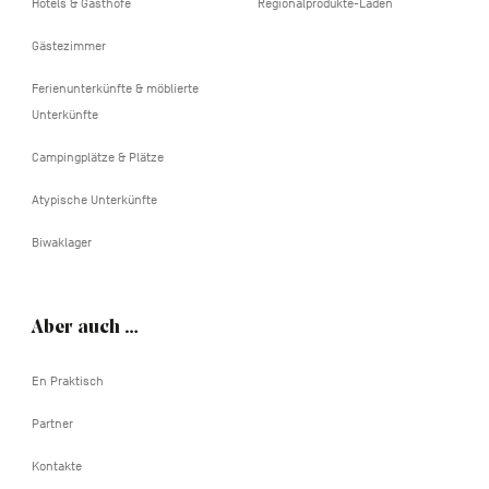
Hotels & Gasthöfe
Regionalprodukte-Läden
Gästezimmer
Ferienunterkünfte & möblierte
Unterkünfte
Campingplätze & Plätze
Atypische Unterkünfte
Biwaklager
Aber auch …
En Praktisch
Partner
Kontakte