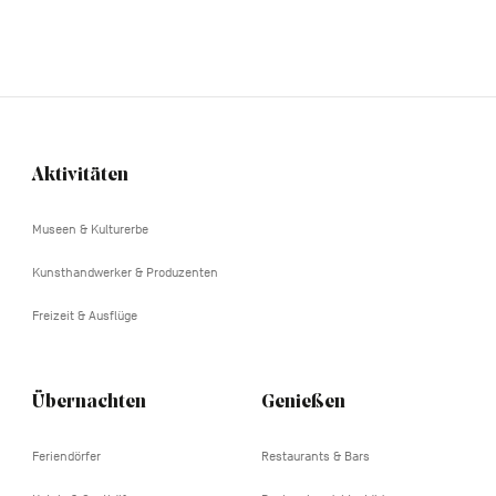
Aktivitäten
Navigation
tertiaire
Museen & Kulturerbe
Kunsthandwerker & Produzenten
Freizeit & Ausflüge
Übernachten
Genießen
Feriendörfer
Restaurants & Bars