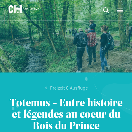
CONTENU
CM
TOURISME
M
Suchen
Tourisme
nach
DE
einer
Suchen
Aktivität,
Navigation
nach
einer
principale
Unterkunft…
einer
BESTÄTIGEN
Aktivität,
einer
Unterkunft…
Freizeit & Ausflüge
Totemus - Entre histoire
et légendes au coeur du
Bois du Prince