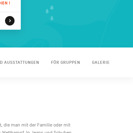
HEN !
ND AUSSTATTUNGEN
FÜR GRUPPEN
GALERIE
tät, die man mit der Familie oder mit
 Wettkampf. In Jeans und Schuhen