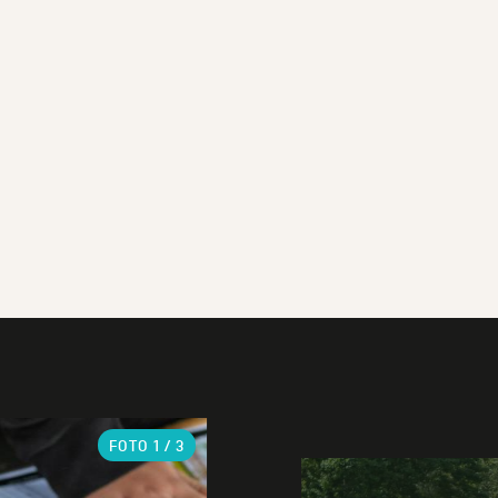
FOTO
1
/ 3