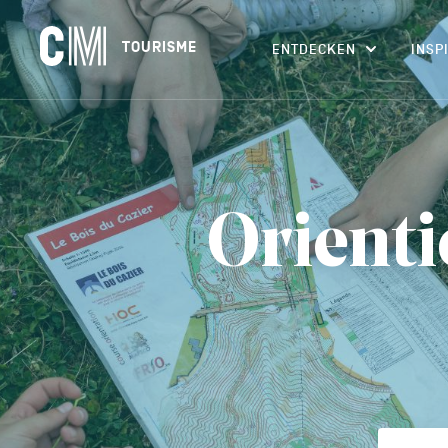
Navigation
CM
TOURISME
ENTDECKEN
INSP
principale
Tourisme
Suchen
DE
nach
einer
Aktivität,
einer
Unterkunft…
Orienti