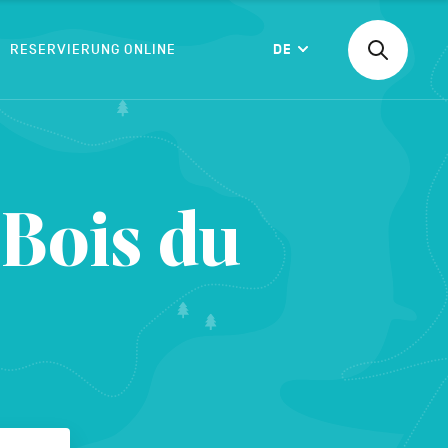
RESERVIERUNG ONLINE
DE
Suchen
Langue
nach
einer
Aktivität,
einer
BESTÄTIGEN
Unterkunf
 Bois du