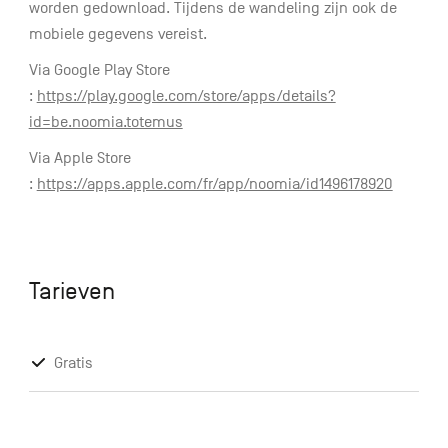
worden gedownload. Tijdens de wandeling zijn ook de
mobiele gegevens vereist.
Via Google Play Store
:
https://play.google.com/store/apps/details?
id=be.noomia.totemus
Via Apple Store
:
https://apps.apple.com/fr/app/noomia/id1496178920
Tarieven
Gratis