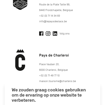
http://www.lepaysdeslacs.be/
Route de la Plate Taille 99
,
6440
Froidchapelle
,
Belgique
+32 (0) 71 14 34 83
info@lepaysdeslacs.be
Volg ons
Pays de Charleroi
https://www.paysdecharleroi.be/
Place Vauban 20
,
6000
Charleroi
,
Belgique
+32 (0) 71 49 77 10
maison.tourisme@charleroi.be
We zouden graag cookies gebruiken
Volg ons
om de ervaring op onze website te
verbeteren.