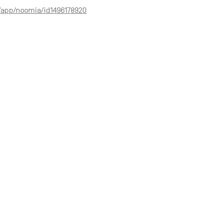
r/app/noomia/id1496178920