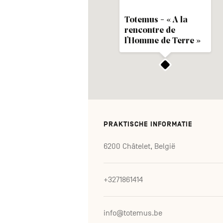
Totemus - « A la
rencontre de
l’Homme de Terre »
PRAKTISCHE INFORMATIE
6200 Châtelet, België
+3271861414
info@totemus.be