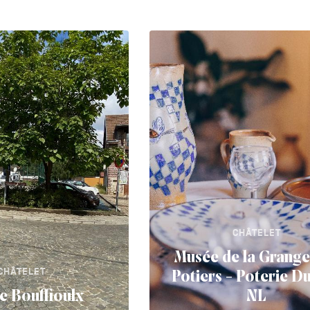
CHÂTELET
Musée de la Grange
CHÂTELET
Potiers - Poterie D
de Bouffioulx
NL