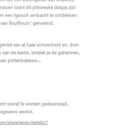
tsen toont dit pittoreske dorpje zijn
 om een typisch ambacht te ontdekken:
 van Bouffioulx" genoemd.
 geniet van al haar schoonheid en, door
n van de Aarde, ontdek je de geheimen,
van pottenbakkers...
 dient vooraf te worden gedownload.
egevens vereist.
com/store/apps/details?