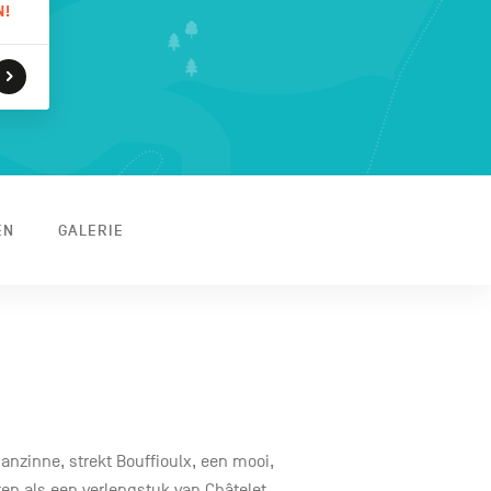
N!
EN
GALERIE
anzinne, strekt Bouffioulx, een mooi,
ten als een verlengstuk van Châtelet.