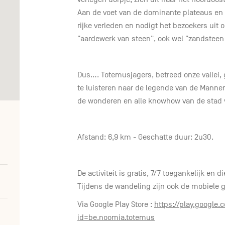
Aan de voet van de dominante plateaus en ro
rijke verleden en nodigt het bezoekers uit
"aardewerk van steen", ook wel "zandsteen
Dus.... Totemusjagers, betreed onze vallei,
te luisteren naar de legende van de Manne
de wonderen en alle knowhow van de stad 
Afstand: 6,9 km - Geschatte duur: 2u30.
De activiteit is gratis, 7/7 toegankelijk en
Tijdens de wandeling zijn ook de mobiele g
Via Google Play Store :
https://play.google.
id=be.noomia.totemus