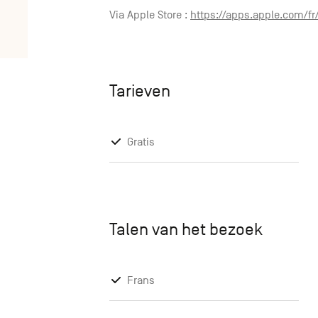
Via Apple Store :
https://apps.apple.com/f
Tarieven
Gratis
Talen van het bezoek
Frans