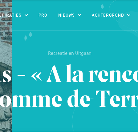
CONTENU
SPIRATIES
PRO
NIEUWS
ACHTERGROND
Recreatie en Uitgaan
 - « A la renc
Homme de Terr