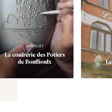
CHÂTELET
La confrérie des Potiers
de Bouffioulx
Le