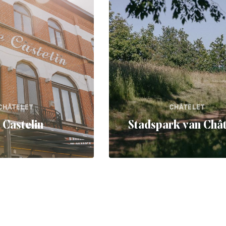
CHÂTELET
CHÂTELET
 Castelin
Stadspark van Chât