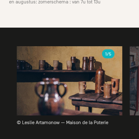
en augustus: zomerschema : van 7u tot 13u
Galerie
1
/5
© Leslie Artamonow — Maison de la Poterie