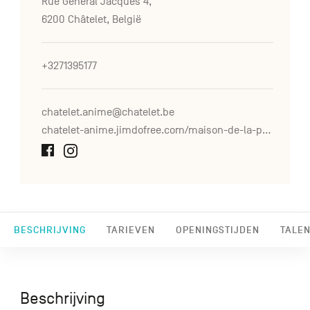
Rue Général Jacques 4,
6200 Châtelet, België
+3271395177
chatelet.anime@chatelet.be
chatelet-anime.jimdofree.com/maison-de-la-poterie
BESCHRIJVING
TARIEVEN
OPENINGSTIJDEN
TALEN
Beschrijving